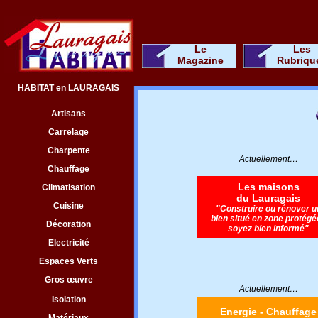
Le
Les
Magazine
Rubriqu
HABITAT en LAURAGAIS
Artisans
Carrelage
Charpente
Actuellement…
Chauffage
Les maisons
Climatisation
du Lauragais
Cuisine
"
Construire ou rénover u
bien situé en zone protégé
Décoration
soyez bien informé
"
Electricité
Espaces Verts
Gros œuvre
Actuellement…
Isolation
Energie - Chauffage