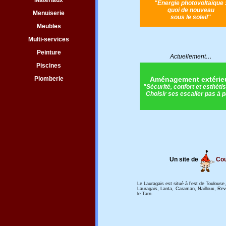
Matériaux
"
Energie photovoltaïque 
quoi de nouveau
Menuiserie
sous le soleil
"
Meubles
Multi-services
Peinture
Actuellement…
Piscines
Plomberie
Aménagement extérie
"
Sécurité, confort et esthéti
Choisir ses escalier pas à 
Un site de
Cou
Le Lauragais est situé à l’est de Toulou
Lauragais, Lanta, Caraman, Nailloux, Rev
le Tarn.