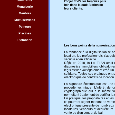
Matériaux
l'objectif d'aller toujours plus
loin dans la satisfaction de
Menuiserie
leurs clients.
Meubles
Multi-services
Peinture
Piscines
Plomberie
Les bons points de la numérisation 
La tendance à la digitalisation se c
location, les professionnels s'appu
sécurité et en efficacité.
Déjà, en 2018, la Loi ELAN avait 
diagnostics immobiliers obligatoir
législateur avait également créé un
solidaire. Toutes ces pratiques ont p
électronique de contrats de locatio
La signature électronique est une 
procédé technique. L'intérêt de c
cryptographique qui a la même forc
permettent également de certifier la 
En pratique, les propriétaires et le
ils pourront signer mandat de vente
électronique présente de nombreux a
locataires, vendeurs et acquéreurs.
vente ou d'un contrat de bail.