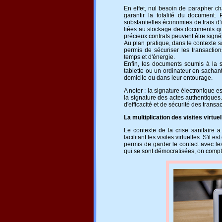
En effet, nul besoin de parapher ch
garantir la totalité du document.
substantielles économies de frais d'
liées au stockage des documents qu
précieux contrats peuvent être signé
Au plan pratique, dans le contexte s
permis de sécuriser les transaction
temps et d'énergie.
Enfin, les documents soumis à la s
tablette ou un ordinateur en sachan
domicile ou dans leur entourage.
A noter : la signature électronique 
la signature des actes authentiques. 
d'efficacité et de sécurité des transac
La multiplication des visites virtuel
Le contexte de la crise sanitaire a
facilitant les visites virtuelles. S'il 
permis de garder le contact avec les
qui se sont démocratisées, on compt