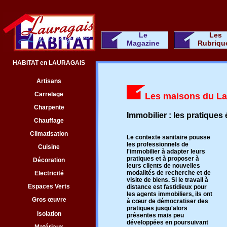
Le
Les
Magazine
Rubriqu
HABITAT en LAURAGAIS
Artisans
Carrelage
Les maisons du La
Charpente
Immobilier : les pratiques
Chauffage
Climatisation
Le contexte sanitaire pousse
les professionnels de
Cuisine
l'immobilier à adapter leurs
pratiques et à proposer à
Décoration
leurs clients de nouvelles
modalités de recherche et de
Electricité
visite de biens. Si le travail à
Espaces Verts
distance est fastidieux pour
les agents immobiliers, ils ont
Gros œuvre
à cœur de démocratiser des
pratiques jusqu'alors
Isolation
présentes mais peu
développées en poursuivant