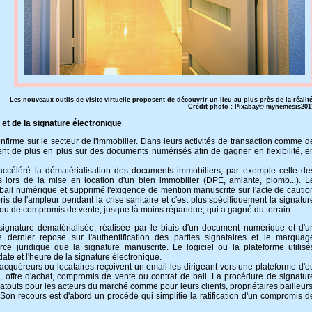
Les nouveaux outils de visite virtuelle proposent de découvrir un lieu au plus près de la réalité
Crédit photo : Pixabay© mynemesis201
et de la signature électronique
onfirme sur le secteur de l'immobilier. Dans leurs activités de transaction comme d
ient de plus en plus sur des documents numérisés afin de gagner en flexibilité, e
accéléré la dématérialisation des documents immobiliers, par exemple celle de
es lors de la mise en location d'un bien immobilier (DPE, amiante, plomb...). L
 bail numérique et supprimé l'exigence de mention manuscrite sur l'acte de cautio
ris de l'ampleur pendant la crise sanitaire et c'est plus spécifiquement la signatur
n ou de compromis de vente, jusque là moins répandue, qui a gagné du terrain.
signature dématérialisée, réalisée par le biais d'un document numérique et d'u
e dernier repose sur l'authentification des parties signataires et le marquag
e juridique que la signature manuscrite. Le logiciel ou la plateforme utilisé
date et l'heure de la signature électronique.
s acquéreurs ou locataires reçoivent un email les dirigeant vers une plateforme d'o
, offre d'achat, compromis de vente ou contrat de bail. La procédure de signatur
touts pour les acteurs du marché comme pour leurs clients, propriétaires bailleurs
 Son recours est d'abord un procédé qui simplifie la ratification d'un compromis d