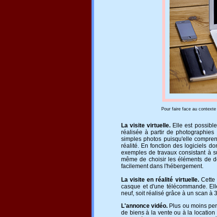
Pour faire face au contexte o
La visite virtuelle.
Elle est possibl
réalisée à partir de photographies 
simples photos puisqu'elle compren
réalité. En fonction des logiciels d
exemples de travaux consistant à su
même de choisir les éléments de dé
facilement dans l'hébergement.
La visite en réalité virtuelle.
Cette
casque et d'une télécommande. Ell
neuf, soit réalisé grâce à un scan à 
L'annonce vidéo.
Plus ou moins perf
de biens à la vente ou à la location