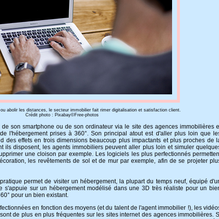
u abolir les distances, le secteur immobilier fait rimer digitalisation et satisfaction client.
Crédit photo : Pixabay©Free-photos
e de son smartphone ou de son ordinateur via le site des agences immobilières e
de l'hébergement prises à 360°. Son principal atout est d'aller plus loin que le
d des effets en trois dimensions beaucoup plus impactants et plus proches de l
ont ils disposent, les agents immobiliers peuvent aller plus loin et simuler quelque
pprimer une cloison par exemple. Les logiciels les plus perfectionnés permetten
coration, les revêtements de sol et de mur par exemple, afin de se projeter plu
 pratique permet de visiter un hébergement, la plupart du temps neuf, équipé d'u
e s'appuie sur un hébergement modélisé dans une 3D très réaliste pour un bie
360° pour un bien existant.
ectionnées en fonction des moyens (et du talent de l'agent immobilier !), les vidéo
 sont de plus en plus fréquentes sur les sites internet des agences immobilières. S