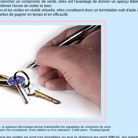
clencher un compromis de vente, elles ont l'avantage de donner un aperçu fidèl
irmer l'envie de visiter le bien.
s et les visites en réalité virtuelle, elles constituent donc un formidable outil d'aide 
arties de gagner en temps et en efficacité.
 la signature électronique permet d'authentifier les signataires de compromis de vente
partir d'un smartphone, d'une tablette ou d'un ordinateur. Crédit photo : Pixabay©geralt
ue les visites ne sont pas possibles ou que la distance les rend difficile, les agent