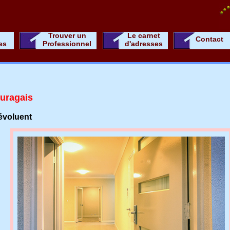
Trouver un
Le carnet
Contact
es
Professionnel
d'adresses
uragais
 évoluent