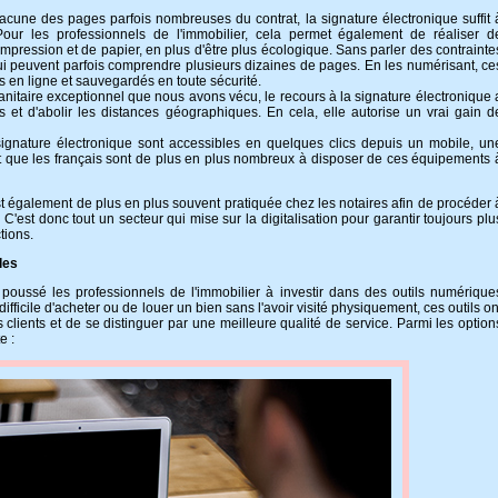
acune des pages parfois nombreuses du contrat, la signature électronique suffit 
 Pour les professionnels de l'immobilier, cela permet également de réaliser d
impression et de papier, en plus d'être plus écologique. Sans parler des contrainte
i peuvent parfois comprendre plusieurs dizaines de pages. En les numérisant, ce
s en ligne et sauvegardés en toute sécurité.
anitaire exceptionnel que nous avons vécu, le recours à la signature électronique 
s et d'abolir les distances géographiques. En cela, elle autorise un vrai gain d
ignature électronique sont accessibles en quelques clics depuis un mobile, un
t que les français sont de plus en plus nombreux à disposer de ces équipements 
est également de plus en plus souvent pratiquée chez les notaires afin de procéder 
C'est donc tout un secteur qui mise sur la digitalisation pour garantir toujours plu
tions.
les
 poussé les professionnels de l'immobilier à investir dans des outils numérique
est difficile d'acheter ou de louer un bien sans l'avoir visité physiquement, ces outils on
 clients et de se distinguer par une meilleure qualité de service. Parmi les option
e :