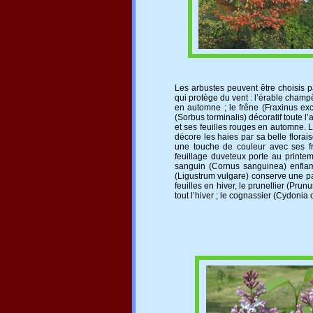
Les arbustes peuvent être choisis 
qui protège du vent : l’érable champ
en automne ; le frêne (Fraxinus excel
(Sorbus torminalis) décoratif toute 
et ses feuilles rouges en automne. Le
décore les haies par sa belle flora
une touche de couleur avec ses fr
feuillage duveteux porte au printem
sanguin (Cornus sanguinea) enflam
(Ligustrum vulgare) conserve une pa
feuilles en hiver, le prunellier (Pru
tout l’hiver ; le cognassier (Cydonia