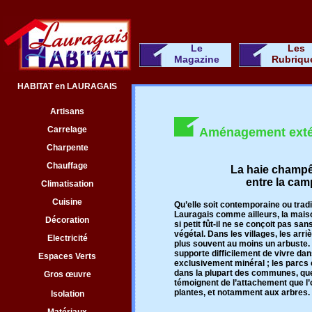
Le
Les
Magazine
Rubriqu
HABITAT en LAURAGAIS
Artisans
Carrelage
Aménagement exté
Charpente
Chauffage
La haie champêt
entre la cam
Climatisation
Cuisine
Qu’elle soit contemporaine ou tradi
Lauragais comme ailleurs, la maiso
Décoration
si petit fût-il ne se conçoit pas s
végétal. Dans les villages, les arri
Electricité
plus souvent au moins un arbuste
supporte difficilement de vivre dan
Espaces Verts
exclusivement minéral ; les parcs 
dans la plupart des communes, quell
Gros œuvre
témoignent de l’attachement que l
plantes, et notamment aux arbres.
Isolation