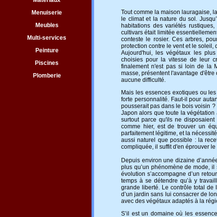
Matériaux
Tout comme la maison lauragaise, la 
Menuiserie
le climat et la nature du sol. Jusq
Meubles
habitations des variétés rustiques,
cultivars était limitée essentielleme
Multi-services
conteste le rosier. Ces arbres, pou
protection contre le vent et le soleil
Peinture
Aujourd'hui, les végétaux les plu
choisies pour la vitesse de leur cr
Piscines
finalement n'est pas si loin de la
masse, présentent l'avantage d'être d
Plomberie
aucune difficulté.
Mais les essences exotiques ou les v
forte personnalité. Faut-il pour au
pousserait pas dans le bois voisin ? 
Japon alors que toute la végétation a
surtout parce qu'ils ne disposaient
comme hier, est de trouver un équi
parfaitement légitime, et la nécessit
aussi naturel que possible : la re
compliquée, il suffit d'en éprouver le 
Depuis environ une dizaine d’années,
plus qu’un phénomène de mode, il s
évolution s’accompagne d’un retour 
temps à se détendre qu’à y travail
grande liberté. Le contrôle total de
d’un jardin sans lui consacrer de lon
avec des végétaux adaptés à la régi
S’il est un domaine où les essences 