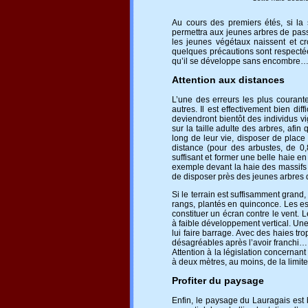
Au cours des premiers étés, si la 
permettra aux jeunes arbres de passe
les jeunes végétaux naissent et cro
quelques précautions sont respectées 
qu’il se développe sans encombre… e
Attention aux distances
L’une des erreurs les plus courante
autres. Il est effectivement bien di
deviendront bientôt des individus v
sur la taille adulte des arbres, afin
long de leur vie, disposer de place
distance (pour des arbustes, de 0
suffisant et former une belle haie e
exemple devant la haie des massifs 
de disposer près des jeunes arbres d
Si le terrain est suffisamment grand,
rangs, plantés en quinconce. Les es
constituer un écran contre le vent. L
à faible développement vertical. Une m
lui faire barrage. Avec des haies tro
désagréables après l’avoir franchi… C
Attention à la législation concernan
à deux mètres, au moins, de la limite
Profiter du paysage
Enfin, le paysage du Lauragais est b