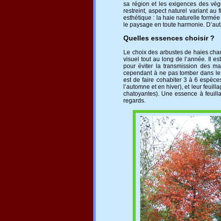
sa région et les exigences des vég
restreint, aspect naturel variant a
esthétique : la haie naturelle formé
le paysage en toute harmonie. D’autan
Quelles essences choisir ?
Le choix des arbustes de haies champ
visuel tout au long de l’année. Il 
pour éviter la transmission des ma
cependant à ne pas tomber dans le p
est de faire cohabiter 3 à 6 espèces
l’automne et en hiver), et leur feuill
chatoyantes). Une essence à feuilla
regards.